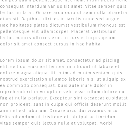
Tempus quam pellentesque nec nam. Proin libero nunc
consequat interdum varius sit amet. Vitae semper quis
lectus nulla at. Ornare arcu odio ut sem nulla pharetra
diam sit. Dapibus ultrices in iaculis nunc sed augue.
Hac habitasse platea dictumst vestibulum rhoncus est
pellentesque elit ullamcorper. Placerat vestibulum
lectus mauris ultrices eros in cursus turpis ipsum
dolor sit amet consect cursus in hac habita.
Lorem ipsum dolor sit amet, consectetur adipiscing
elit, sed do eiusmod tempor incididunt ut labore et
dolore magna aliqua. Ut enim ad minim veniam, quis
nostrud exercitation ullamco laboris nisi ut aliquip ex
ea commodo consequat. Duis aute irure dolor in
reprehenderit in voluptate velit esse cillum dolore eu
fugiat nulla pariatur. Excepteur sint occaecat cupidatat
non proident, sunt in culpa qui officia deserunt mollit
anim id est laborum. Ornare arcu dui vivamus arcu
felis bibendum ut tristique et. olutpat ac tincidunt
vitae semper quis lectus nulla at volutpat. Morbi