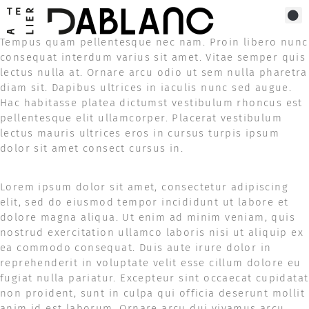
Tempus quam pellentesque nec nam. Proin libero nunc
consequat interdum varius sit amet. Vitae semper quis
lectus nulla at. Ornare arcu odio ut sem nulla pharetra
diam sit. Dapibus ultrices in iaculis nunc sed augue.
Hac habitasse platea dictumst vestibulum rhoncus est
pellentesque elit ullamcorper. Placerat vestibulum
lectus mauris ultrices eros in cursus turpis ipsum
dolor sit amet consect cursus in.
Lorem ipsum dolor sit amet, consectetur adipiscing
elit, sed do eiusmod tempor incididunt ut labore et
dolore magna aliqua. Ut enim ad minim veniam, quis
nostrud exercitation ullamco laboris nisi ut aliquip ex
ea commodo consequat. Duis aute irure dolor in
reprehenderit in voluptate velit esse cillum dolore eu
fugiat nulla pariatur. Excepteur sint occaecat cupidatat
non proident, sunt in culpa qui officia deserunt mollit
anim id est laborum. Ornare arcu dui vivamus arcu